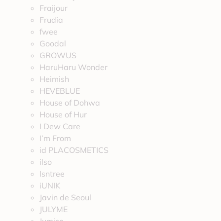
Fraijour
Frudia
fwee
Goodal
GROWUS
HaruHaru Wonder
Heimish
HEVEBLUE
House of Dohwa
House of Hur
I Dew Care
I’m From
id PLACOSMETICS
ilso
Isntree
iUNIK
Javin de Seoul
JULYME