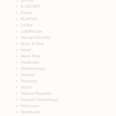
Jumiso
K-SECRET
Kaine
KLAVUU
La’dor
LalaRecipe
Ma:nyo Factory
Máry & May
Masil
Medi-Peel
medicube
Meditherapy
Missha
Mixsoon
Mizon
Nature Republic
Neogen Dermalogy
Nine Less
Numbuzin