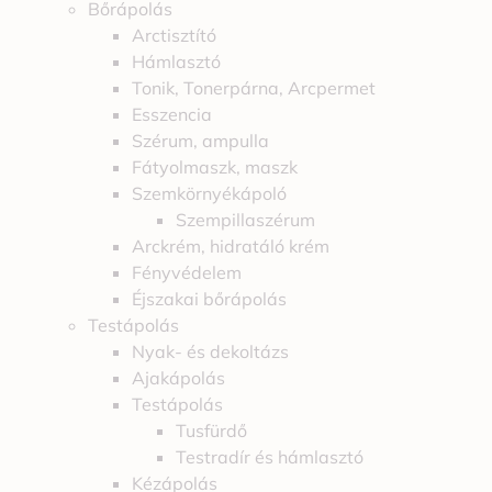
Bőrápolás
Arctisztító
Hámlasztó
Tonik, Tonerpárna, Arcpermet
Esszencia
Szérum, ampulla
Fátyolmaszk, maszk
Szemkörnyékápoló
Szempillaszérum
Arckrém, hidratáló krém
Fényvédelem
Éjszakai bőrápolás
Testápolás
Nyak- és dekoltázs
Ajakápolás
Testápolás
Tusfürdő
Testradír és hámlasztó
Kézápolás