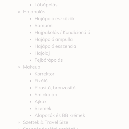
Lábápolás
Hajápolás
Hajápoló eszközök
Sampon
Hajpakolás / Kondícionáló
Hajápoló ampulla
Hajápoló esszencia
Hajolaj
Fejbőrápolás
Makeup
Korrektor
Fixáló
Pirosító, bronzosító
Sminkalap
Ajkak
Szemek
Alapozók és BB krémek
Szettek & Travel Size