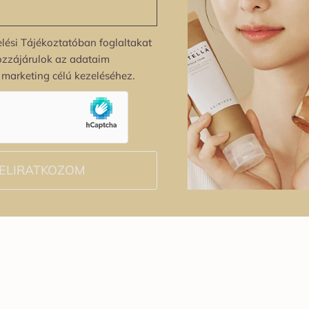
lési Tájékoztatóban foglaltakat
ozzájárulok az adataim
s marketing célú kezeléséhez.
ELIRATKOZOM