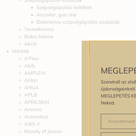
Szépségápolási eszközök
Szépségápolási kellékek
Arcroller, gua sha
Elektromos szépségápolási eszközök
Termékminta
Baba-Mama
Akció
Márkák
A’Pieu
Abib
MEGLEP
AMPLE:N
Anlan
Szeretnél az első
ANUA
újdonságainkról é
APLB
MEGLEPETÉS K
APRILSKIN
Neked.
Arencia
Aromatica
AXIS-Y
Beauty of Joseon