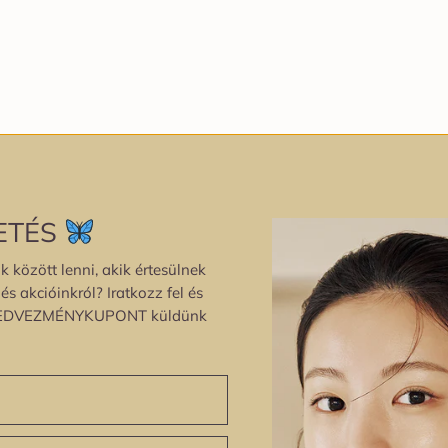
ETÉS
k között lenni, akik értesülnek
s akcióinkról? Iratkozz fel és
EDVEZMÉNYKUPONT küldünk