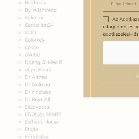
Biodance
By Wishtrend
Celimax
Az Adatkeze
Centellian24
elfogadom, és h
CLIO
adatkezelési-, é
Colorkey
Cosrx
d’Alba
Daeng Gi Meo Ri
dear, Klairs
F
Dr.Althea
Dr.Melaxin
Dr.nineteen
Dr.Reju-All
Elizavecca
EQQUALBERRY
Esthetic House
Etude
Farm stay