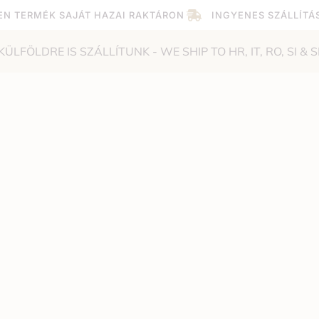
EN TERMÉK SAJÁT HAZAI RAKTÁRON
INGYENES SZÁLLÍTÁ
KÜLFÖLDRE IS SZÁLLÍTUNK - WE SHIP TO HR, IT, RO, SI & S