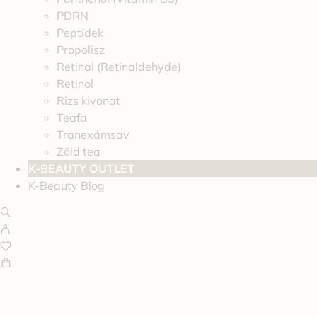
PDRN
Peptidek
Propolisz
Retinal (Retinaldehyde)
Retinol
Rizs kivonat
Teafa
Tranexámsav
Zöld tea
K-BEAUTY OUTLET
K-Beauty Blog