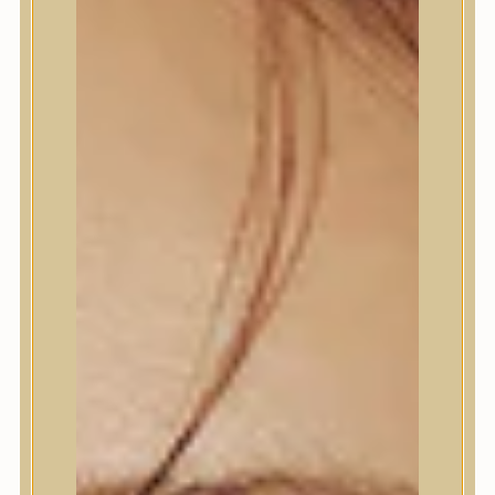
Termékek
Termékek
Trendi
Bőrápolás
Bőrápolás
Arctisztító
Hámlasztó
Tonik, Tonerpárna, Arcpermet
Esszencia
Szérum, ampulla
Fátyolmaszk, maszk
Szemkörnyékápoló
Szemkörnyékápoló
Szempillaszérum
Arckrém, hidratáló krém
Fényvédelem
Éjszakai bőrápolás
Testápolás
Testápolás