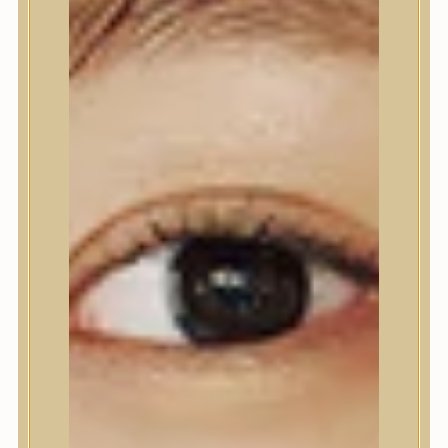
Nyak- és dekoltázs
Ajakápolás
Testápolás
Testápolás
Tusfürdő
Testradír és hámlasztó
Kézápolás
Lábápolás
Hajápolás
Hajápolás
Hajápoló eszközök
Sampon
Hajpakolás / Kondícionáló
Hajápoló ampulla
Hajápoló esszencia
Hajolaj
Fejbőrápolás
Makeup
Makeup