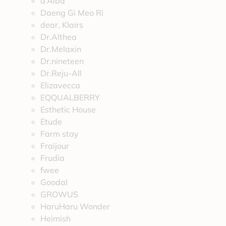
d’Alba
Daeng Gi Meo Ri
dear, Klairs
Dr.Althea
Dr.Melaxin
Dr.nineteen
Dr.Reju-All
Elizavecca
EQQUALBERRY
Esthetic House
Etude
Farm stay
Fraijour
Frudia
fwee
Goodal
GROWUS
HaruHaru Wonder
Heimish