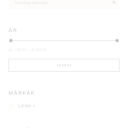
ÁR
Ár:
790 Ft
—
6.390 Ft
SZŰRÉS
MÁRKÁK
La'dor
5