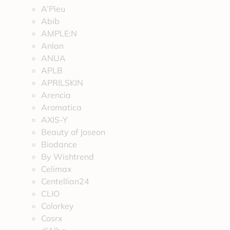
A’Pieu
Abib
AMPLE:N
Anlan
ANUA
APLB
APRILSKIN
Arencia
Aromatica
AXIS-Y
Beauty of Joseon
Biodance
By Wishtrend
Celimax
Centellian24
CLIO
Colorkey
Cosrx