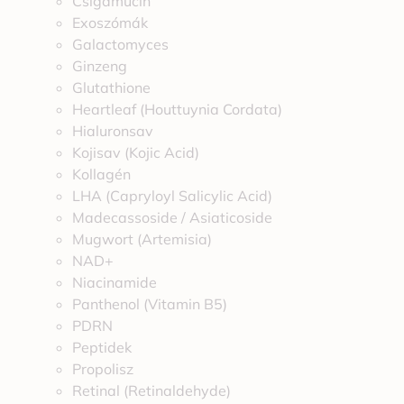
Csigamucin
Exoszómák
Galactomyces
Ginzeng
Glutathione
Heartleaf (Houttuynia Cordata)
Hialuronsav
Kojisav (Kojic Acid)
Kollagén
LHA (Capryloyl Salicylic Acid)
Madecassoside / Asiaticoside
Mugwort (Artemisia)
NAD+
Niacinamide
Panthenol (Vitamin B5)
PDRN
Peptidek
Propolisz
Retinal (Retinaldehyde)