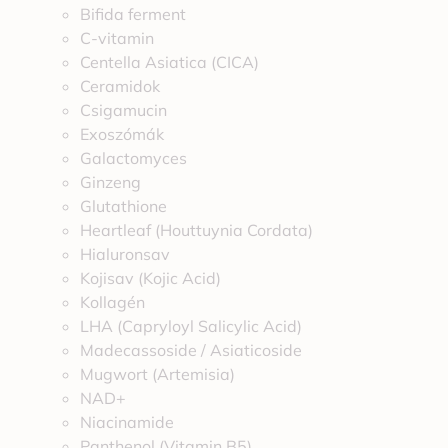
Bifida ferment
C-vitamin
Centella Asiatica (CICA)
Ceramidok
Csigamucin
Exoszómák
Galactomyces
Ginzeng
Glutathione
Heartleaf (Houttuynia Cordata)
Hialuronsav
Kojisav (Kojic Acid)
Kollagén
LHA (Capryloyl Salicylic Acid)
Madecassoside / Asiaticoside
Mugwort (Artemisia)
NAD+
Niacinamide
Panthenol (Vitamin B5)