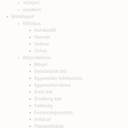
YUNJAC
zipiderm
Bőrállapot
Bőrtípus
Kombinált
Normál
Száraz
Zsíros
Bőrprobléma
Bőrpír
Dehidratált bőr
Egyenetlen bőrtextúra
Egyenetlen tónus
Érett bőr
Érzékeny bőr
Fakóság
Feszességvesztés
Irritáció
Pigmentfoltok