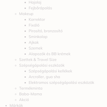
Hajolaj
Fejbőrápolás
Makeup
Korrektor
Fixáló
Pirosító, bronzosító
Sminkalap
Ajkak
Szemek
Alapozók és BB krémek
Szettek & Travel Size
Szépségápolási eszközök
Szépségápolási kellékek
Arcroller, gua sha
Elektromos szépségápolási eszközök
Termékminta
Baba-Mama
Akció
Márkák