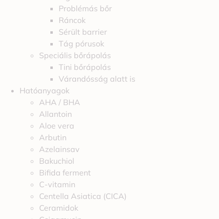
Problémás bőr
Ráncok
Sérült barrier
Tág pórusok
Speciális bőrápolás
Tini bőrápolás
Várandósság alatt is
Hatóanyagok
AHA / BHA
Allantoin
Aloe vera
Arbutin
Azelainsav
Bakuchiol
Bifida ferment
C-vitamin
Centella Asiatica (CICA)
Ceramidok