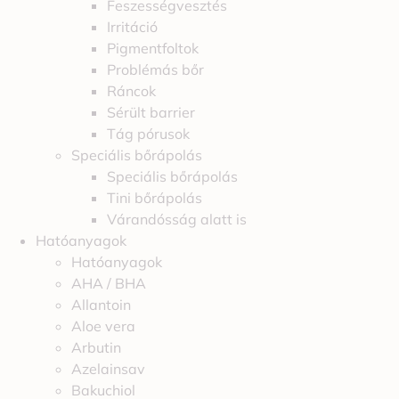
Feszességvesztés
Irritáció
Pigmentfoltok
Problémás bőr
Ráncok
Sérült barrier
Tág pórusok
Speciális bőrápolás
Speciális bőrápolás
Tini bőrápolás
Várandósság alatt is
Hatóanyagok
Hatóanyagok
AHA / BHA
Allantoin
Aloe vera
Arbutin
Azelainsav
Bakuchiol