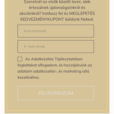
Szeretnél az elsők között lenni, akik
zipiderm
értesülnek újdonságainkról és
Bőrállapot
akcióinkról? Iratkozz fel és MEGLEPETÉS
Bőrállapot
KEDVEZMÉNYKUPONT küldünk Neked.
Bőrtípus
Bőrtípus
Kombinált
Normál
Száraz
Zsíros
Az Adatkezelési Tájékoztatóban
Bőrprobléma
foglaltakat elfogadom, és hozzájárulok az
Bőrprobléma
adataim adatkezelési-, és marketing célú
Bőrpír
kezeléséhez.
Dehidratált bőr
Egyenetlen bőrtextúra
Egyenetlen tónus
FELIRATKOZOM
Érett bőr
Érzékeny bőr
Fakóság