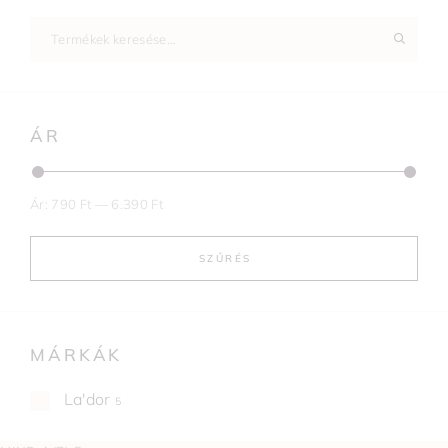
ÁR
Ár:
790 Ft
—
6.390 Ft
SZŰRÉS
MÁRKÁK
La'dor
5