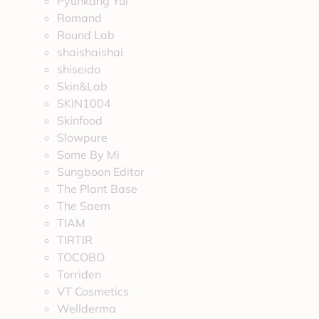
Pyunkang Yul
Romand
Round Lab
shaishaishai
shiseido
Skin&Lab
SKIN1004
Skinfood
Slowpure
Some By Mi
Sungboon Editor
The Plant Base
The Saem
TIAM
TIRTIR
TOCOBO
Torriden
VT Cosmetics
Wellderma