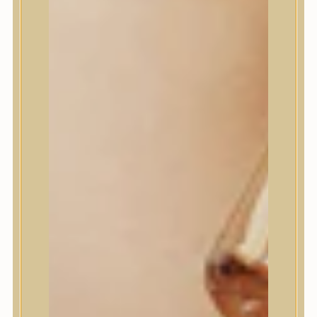
House of Dohwa
House of Hur
I Dew Care
I’m From
id PLACOSMETICS
ilso
Isntree
iUNIK
Javin de Seoul
JULYME
Jumiso
K-SECRET
Kaine
KLAVUU
La’dor
LalaRecipe
Ma:nyo Factory
Máry & May