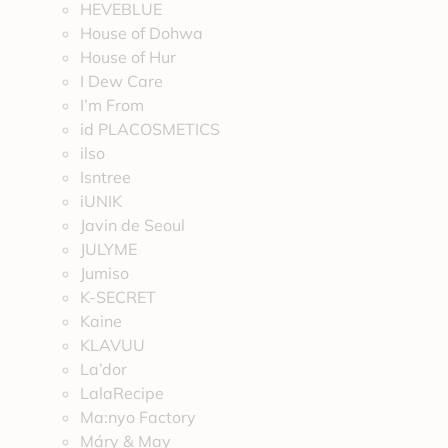
HEVEBLUE
House of Dohwa
House of Hur
I Dew Care
I’m From
id PLACOSMETICS
ilso
Isntree
iUNIK
Javin de Seoul
JULYME
Jumiso
K-SECRET
Kaine
KLAVUU
La’dor
LalaRecipe
Ma:nyo Factory
Máry & May