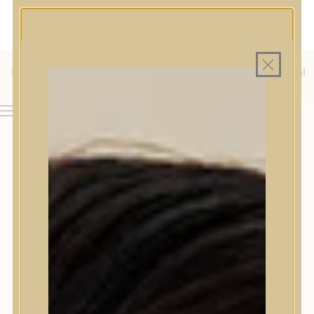
MAGYAR WEBÁRUHÁZ
MINDEN TERMÉK SAJÁT HAZAI RAKTÁRON
INGYENES SZÁLLÍTÁS 19.999 FT FELETT MAGYARORSZÁGRA
AJÁNDÉK TERMÉKMINTA MINDEN ARC-, TEST- VAGY
HAJÁPOLÓ KOZMETIKUM RENDELÉSHEZ