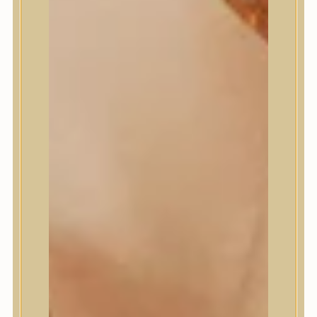
Masil
Medi-Peel
medicube
Meditherapy
Missha
Mixsoon
Mizon
Nature Republic
Neogen Dermalogy
Nine Less
Numbuzin
OOTD
Orien
Peripera
PESTLO
plu
PURCELL
Purito Seoul
Pyunkang Yul