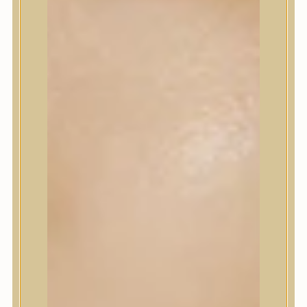
Korrektor
Fixáló
Pirosító, bronzosító
Sminkalap
Ajkak
Szemek
Alapozók és BB krémek
Szettek & Travel Size
Szépségápolási eszközök
Szépségápolási eszközök
Szépségápolási kellékek
Arcroller, gua sha
Elektromos szépségápolási eszközök
Termékminta
Baba-Mama
Akció
Márkák
Márkák