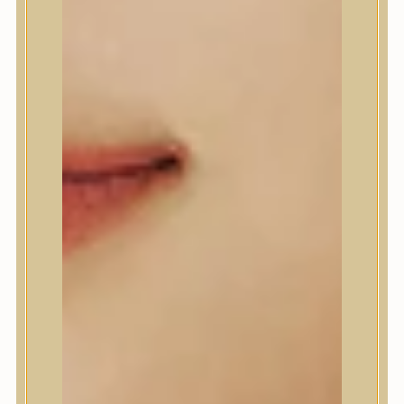
A’Pieu
Abib
AMPLE:N
Anlan
ANUA
APLB
APRILSKIN
Arencia
Aromatica
AXIS-Y
Beauty of Joseon
Biodance
By Wishtrend
Celimax
Centellian24
CLIO
Colorkey
Cosrx
d’Alba