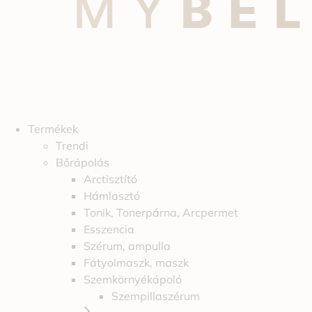
Termékek
Trendi
Bőrápolás
Arctisztító
Hámlasztó
Tonik, Tonerpárna, Arcpermet
Esszencia
Szérum, ampulla
Fátyolmaszk, maszk
Szemkörnyékápoló
Szempillaszérum