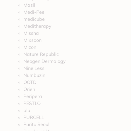
Masil
Medi-Peel
medicube
Meditherapy
Missha
Mixsoon
Mizon
Nature Republic
Neogen Dermalogy
Nine Less
Numbuzin
OOTD
Orien
Peripera
PESTLO
plu
PURCELL
Purito Seoul