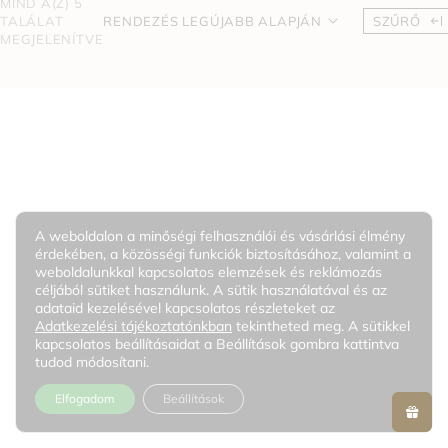
MIND A(Z) 5
TALÁLAT
RENDEZÉS LEGÚJABB ALAPJÁN
SZŰRŐ
MEGJELENÍTVE
A weboldalon a minőségi felhasználói és vásárlási élmény
érdekében, a közösségi funkciók biztosításához, valamint a
weboldalunkkal kapcsolatos elemzések és reklámozás
céljából sütiket használunk. A sütik használatával és az
adataid kezelésével kapcsolatos részleteket az
Adatkezelési tájékoztatónkban
tekintheted meg. A sütikkel
kapcsolatos beállításaidat a Beállítások gombra kattintva
tudod módosítani.
Elfogadom
Beállítások