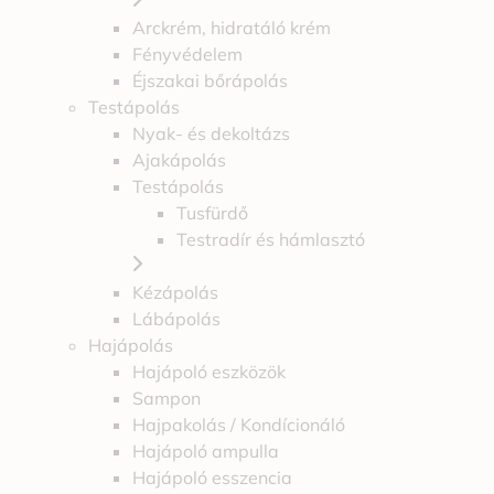
Arckrém, hidratáló krém
Fényvédelem
Éjszakai bőrápolás
Testápolás
Nyak- és dekoltázs
Ajakápolás
Testápolás
Tusfürdő
Testradír és hámlasztó
Kézápolás
Lábápolás
Hajápolás
Hajápoló eszközök
Sampon
Hajpakolás / Kondícionáló
Hajápoló ampulla
Hajápoló esszencia