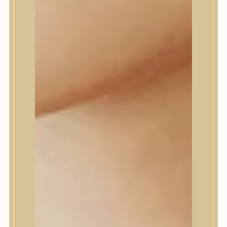
Daeng Gi Meo Ri
dear, Klairs
Dr.Althea
Dr.Melaxin
Dr.nineteen
Dr.Reju-All
Elizavecca
EQQUALBERRY
Esthetic House
Etude
Farm stay
Fraijour
Frudia
fwee
Goodal
GROWUS
HaruHaru Wonder
Heimish
HEVEBLUE