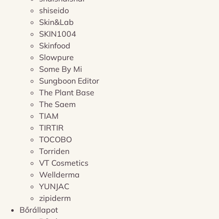
shiseido
Skin&Lab
SKIN1004
Skinfood
Slowpure
Some By Mi
Sungboon Editor
The Plant Base
The Saem
TIAM
TIRTIR
TOCOBO
Torriden
VT Cosmetics
Wellderma
YUNJAC
zipiderm
Bőrállapot