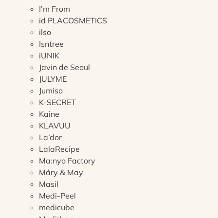
I’m From
id PLACOSMETICS
ilso
Isntree
iUNIK
Javin de Seoul
JULYME
Jumiso
K-SECRET
Kaine
KLAVUU
La’dor
LalaRecipe
Ma:nyo Factory
Máry & May
Masil
Medi-Peel
medicube