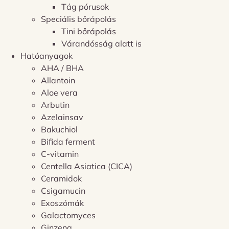
Tág pórusok
Speciális bőrápolás
Tini bőrápolás
Várandósság alatt is
Hatóanyagok
AHA / BHA
Allantoin
Aloe vera
Arbutin
Azelainsav
Bakuchiol
Bifida ferment
C-vitamin
Centella Asiatica (CICA)
Ceramidok
Csigamucin
Exoszómák
Galactomyces
Ginzeng