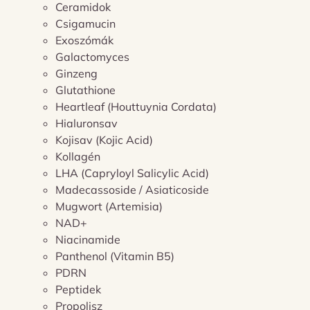
Ceramidok
Csigamucin
Exoszómák
Galactomyces
Ginzeng
Glutathione
Heartleaf (Houttuynia Cordata)
Hialuronsav
Kojisav (Kojic Acid)
Kollagén
LHA (Capryloyl Salicylic Acid)
Madecassoside / Asiaticoside
Mugwort (Artemisia)
NAD+
Niacinamide
Panthenol (Vitamin B5)
PDRN
Peptidek
Propolisz