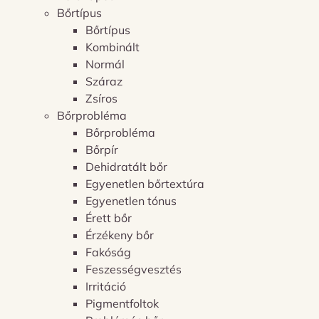
Bőrtípus
Bőrtípus
Kombinált
Normál
Száraz
Zsíros
Bőrprobléma
Bőrprobléma
Bőrpír
Dehidratált bőr
Egyenetlen bőrtextúra
Egyenetlen tónus
Érett bőr
Érzékeny bőr
Fakóság
Feszességvesztés
Irritáció
Pigmentfoltok