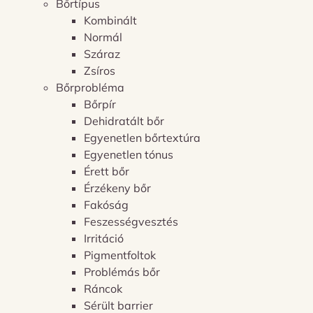
Bőrtípus
Kombinált
Normál
Száraz
Zsíros
Bőrprobléma
Bőrpír
Dehidratált bőr
Egyenetlen bőrtextúra
Egyenetlen tónus
Érett bőr
Érzékeny bőr
Fakóság
Feszességvesztés
Irritáció
Pigmentfoltok
Problémás bőr
Ráncok
Sérült barrier