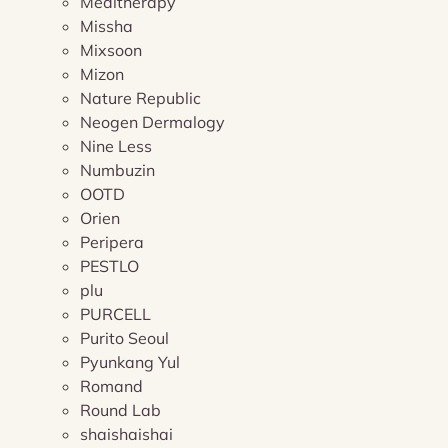
Meditherapy
Missha
Mixsoon
Mizon
Nature Republic
Neogen Dermalogy
Nine Less
Numbuzin
OOTD
Orien
Peripera
PESTLO
plu
PURCELL
Purito Seoul
Pyunkang Yul
Romand
Round Lab
shaishaishai