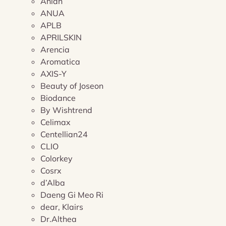
Anlan
ANUA
APLB
APRILSKIN
Arencia
Aromatica
AXIS-Y
Beauty of Joseon
Biodance
By Wishtrend
Celimax
Centellian24
CLIO
Colorkey
Cosrx
d’Alba
Daeng Gi Meo Ri
dear, Klairs
Dr.Althea