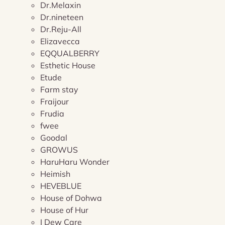
Dr.Melaxin
Dr.nineteen
Dr.Reju-All
Elizavecca
EQQUALBERRY
Esthetic House
Etude
Farm stay
Fraijour
Frudia
fwee
Goodal
GROWUS
HaruHaru Wonder
Heimish
HEVEBLUE
House of Dohwa
House of Hur
I Dew Care