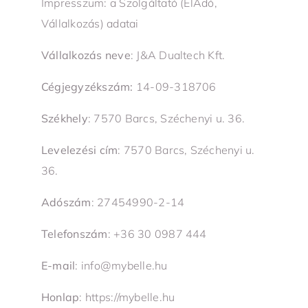
Impresszum: a Szolgáltató (ElAdó,
Vállalkozás) adatai
Vállalkozás neve
: J&A Dualtech Kft.
Cégjegyzékszám:
14-09-318706
Székhely
: 7570 Barcs, Széchenyi u. 36.
Levelezési cím
: 7570 Barcs, Széchenyi u.
36.
Adószám
: 27454990-2-14
Telefonszám
: +36 30 0987 444
E-mail
: info@mybelle.hu
Honlap
: https://mybelle.hu