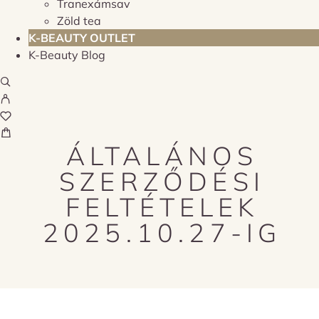
Tranexámsav
Zöld tea
K-BEAUTY OUTLET
K-Beauty Blog
ÁLTALÁNOS
SZERZŐDÉSI
FELTÉTELEK
2025.10.27-IG