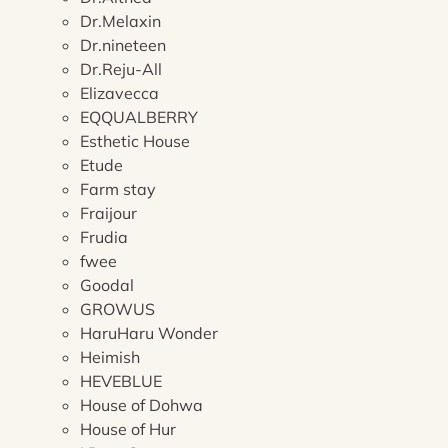
Dr.Melaxin
Dr.nineteen
Dr.Reju-All
Elizavecca
EQQUALBERRY
Esthetic House
Etude
Farm stay
Fraijour
Frudia
fwee
Goodal
GROWUS
HaruHaru Wonder
Heimish
HEVEBLUE
House of Dohwa
House of Hur