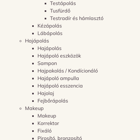
Testápolás
Tusfürdő
Testradír és hámlasztó
Kézápolás
Lábápolás
Hajápolás
Hajápolás
Hajápoló eszközök
Sampon
Hajpakolás / Kondícionáló
Hajápoló ampulla
Hajápoló esszencia
Hajolaj
Fejbőrápolás
Makeup
Makeup
Korrektor
Fixáló
Pirosító, bronzosító