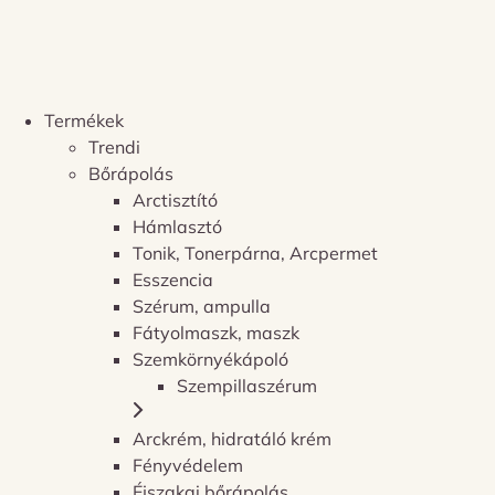
Termékek
Trendi
Bőrápolás
Arctisztító
Hámlasztó
Tonik, Tonerpárna, Arcpermet
Esszencia
Szérum, ampulla
Fátyolmaszk, maszk
Szemkörnyékápoló
Szempillaszérum
Arckrém, hidratáló krém
Fényvédelem
Éjszakai bőrápolás