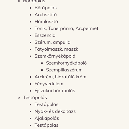
Bőrápolás
Bőrápolás
Arctisztító
Hámlasztó
Tonik, Tonerpárna, Arcpermet
Esszencia
Szérum, ampulla
Fátyolmaszk, maszk
Szemkörnyékápoló
Szemkörnyékápoló
Szempillaszérum
Arckrém, hidratáló krém
Fényvédelem
Éjszakai bőrápolás
Testápolás
Testápolás
Nyak- és dekoltázs
Ajakápolás
Testápolás