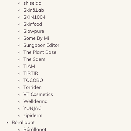
shiseido
Skin&Lab
SKIN1004
Skinfood
Slowpure
Some By Mi
Sungboon Editor
The Plant Base
The Saem
TIAM
TIRTIR
TOCOBO
Torriden
VT Cosmetics
Wellderma
YUNJAC
zipiderm
Bőrállapot
Bőrállapot