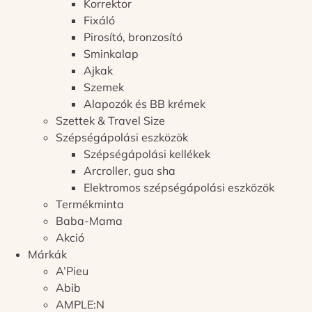
Korrektor
Fixáló
Pirosító, bronzosító
Sminkalap
Ajkak
Szemek
Alapozók és BB krémek
Szettek & Travel Size
Szépségápolási eszközök
Szépségápolási kellékek
Arcroller, gua sha
Elektromos szépségápolási eszközök
Termékminta
Baba-Mama
Akció
Márkák
A’Pieu
Abib
AMPLE:N