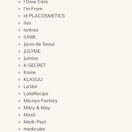
I Dew Care
I’m From
id PLACOSMETICS
ilso
Isntree
iUNIK
Javin de Seoul
JULYME
Jumiso
K-SECRET
Kaine
KLAVUU
La’dor
LalaRecipe
Ma:nyo Factory
Máry & May
Masil
Medi-Peel
medicube