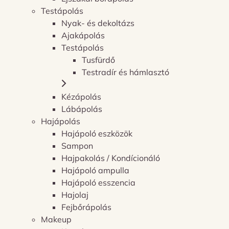
Testápolás
Nyak- és dekoltázs
Ajakápolás
Testápolás
Tusfürdő
Testradír és hámlasztó
Kézápolás
Lábápolás
Hajápolás
Hajápoló eszközök
Sampon
Hajpakolás / Kondícionáló
Hajápoló ampulla
Hajápoló esszencia
Hajolaj
Fejbőrápolás
Makeup