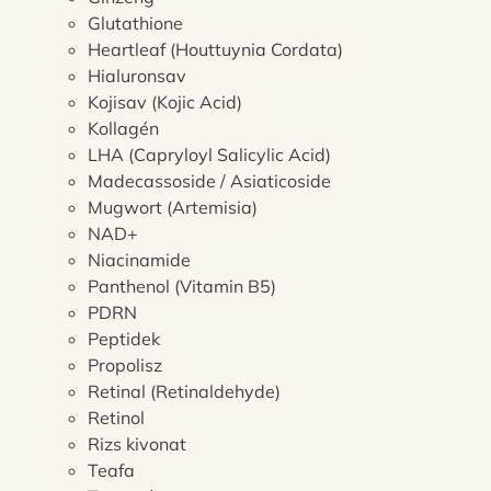
Glutathione
Heartleaf (Houttuynia Cordata)
Hialuronsav
Kojisav (Kojic Acid)
Kollagén
LHA (Capryloyl Salicylic Acid)
Madecassoside / Asiaticoside
Mugwort (Artemisia)
NAD+
Niacinamide
Panthenol (Vitamin B5)
PDRN
Peptidek
Propolisz
Retinal (Retinaldehyde)
Retinol
Rizs kivonat
Teafa