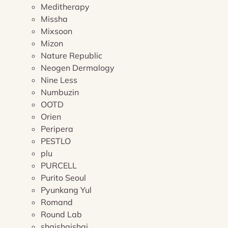
Meditherapy
Missha
Mixsoon
Mizon
Nature Republic
Neogen Dermalogy
Nine Less
Numbuzin
OOTD
Orien
Peripera
PESTLO
plu
PURCELL
Purito Seoul
Pyunkang Yul
Romand
Round Lab
shaishaishai