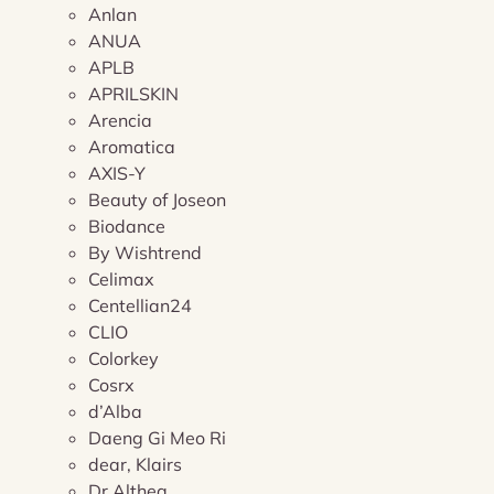
Anlan
ANUA
APLB
APRILSKIN
Arencia
Aromatica
AXIS-Y
Beauty of Joseon
Biodance
By Wishtrend
Celimax
Centellian24
CLIO
Colorkey
Cosrx
d’Alba
Daeng Gi Meo Ri
dear, Klairs
Dr.Althea