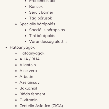
Problémás bőr
Ráncok
Sérült barrier
Tág pórusok
Speciális bőrápolás
Speciális bőrápolás
Tini bőrápolás
Várandósság alatt is
Hatóanyagok
Hatóanyagok
AHA / BHA
Allantoin
Aloe vera
Arbutin
Azelainsav
Bakuchiol
Bifida ferment
C-vitamin
Centella Asiatica (CICA)