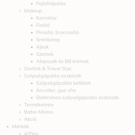
Fejbőrápolás
Makeup
Korrektor
Fixáló
Pirosító, bronzosító
Sminkalap
Ajkak
Szemek
Alapozók és BB krémek
Szettek & Travel Size
Szépségápolási eszközök
Szépségápolási kellékek
Arcroller, gua sha
Elektromos szépségápolási eszközök
Termékminta
Baba-Mama
Akció
Márkák
A’Pieu