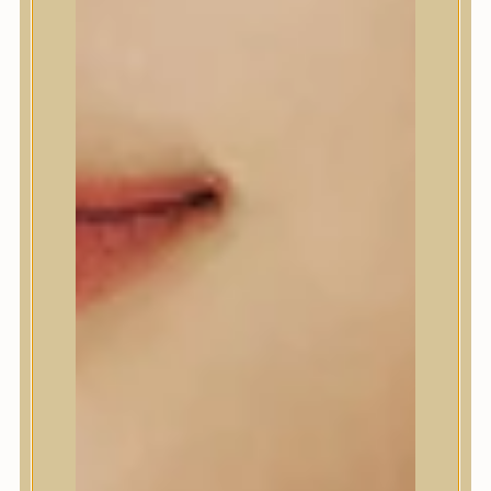
Abib
AMPLE:N
Anlan
ANUA
APLB
APRILSKIN
Arencia
Aromatica
AXIS-Y
Beauty of Joseon
Biodance
By Wishtrend
Celimax
Centellian24
CLIO
Colorkey
Cosrx
d’Alba
Daeng Gi Meo Ri