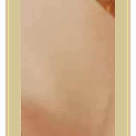
Medi-Peel
medicube
Meditherapy
Missha
Mixsoon
Mizon
Nature Republic
Neogen Dermalogy
Nine Less
Numbuzin
OOTD
Orien
Peripera
PESTLO
plu
PURCELL
Purito Seoul
Pyunkang Yul
Romand