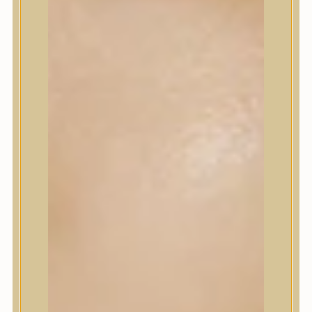
Korrektor
Fixáló
Pirosító, bronzosító
Sminkalap
Ajkak
Szemek
Alapozók és BB krémek
Szettek & Travel Size
Szépségápolási eszközök
Szépségápolási eszközök
Szépségápolási kellékek
Arcroller, gua sha
Elektromos szépségápolási eszközök
Termékminta
Baba-Mama
Akció
Márkák
Márkák
A’Pieu