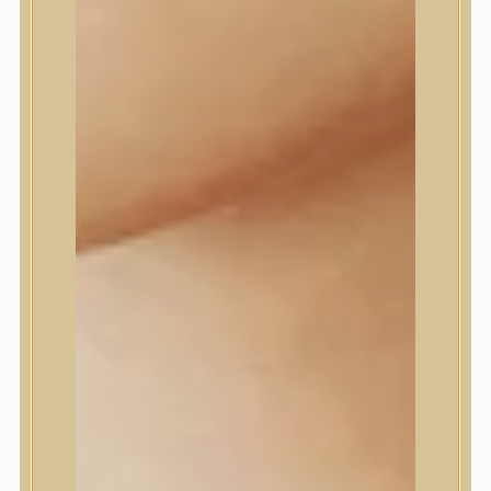
dear, Klairs
Dr.Althea
Dr.Melaxin
Dr.nineteen
Dr.Reju-All
Elizavecca
EQQUALBERRY
Esthetic House
Etude
Farm stay
Fraijour
Frudia
fwee
Goodal
GROWUS
HaruHaru Wonder
Heimish
HEVEBLUE