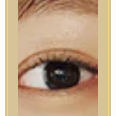
Ajakápolás
Testápolás
Testápolás
Tusfürdő
Testradír és hámlasztó
Kézápolás
Lábápolás
Hajápolás
Hajápolás
Hajápoló eszközök
Sampon
Hajpakolás / Kondícionáló
Hajápoló ampulla
Hajápoló esszencia
Hajolaj
Fejbőrápolás
Makeup
Makeup