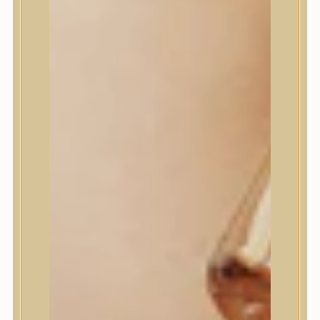
House of Dohwa
House of Hur
I Dew Care
I’m From
id PLACOSMETICS
ilso
Isntree
iUNIK
Javin de Seoul
JULYME
Jumiso
K-SECRET
Kaine
KLAVUU
La’dor
LalaRecipe
Ma:nyo Factory
Máry & May
Masil