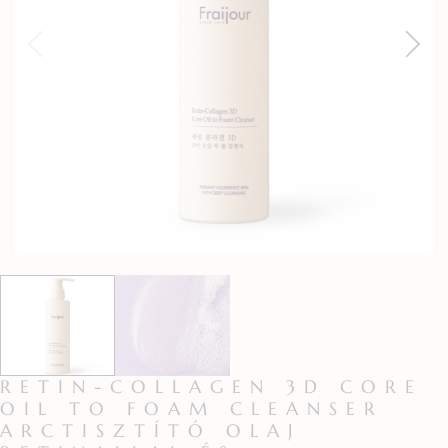
RETIN-COLLAGEN 3D CORE
OIL TO FOAM CLEANSER
ARCTISZTÍTÓ OLAJ