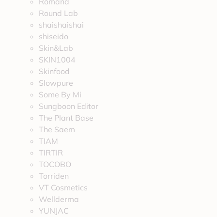
Romand
Round Lab
shaishaishai
shiseido
Skin&Lab
SKIN1004
Skinfood
Slowpure
Some By Mi
Sungboon Editor
The Plant Base
The Saem
TIAM
TIRTIR
TOCOBO
Torriden
VT Cosmetics
Wellderma
YUNJAC