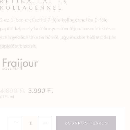
RETINALLAL ÉS
KOLLAGÉNNEL
2 az 1-ben arctisztító 7-féle kollagénnel és 9-féle
peptiddel, mely hatékonyan távolítja el a sminket és a
szennyeződéseket a bőrről, ugyanakkor hidratálást és
táplálást biztosít.
4.690
Ft
3.990
Ft
(19 Ft / ml)
KOSÁRBA TESZEM