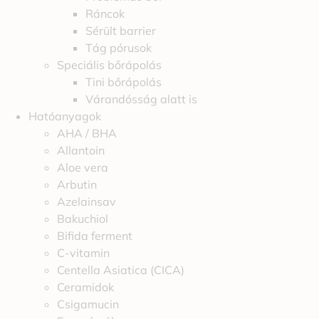
Ráncok
Sérült barrier
Tág pórusok
Speciális bőrápolás
Tini bőrápolás
Várandósság alatt is
Hatóanyagok
AHA / BHA
Allantoin
Aloe vera
Arbutin
Azelainsav
Bakuchiol
Bifida ferment
C-vitamin
Centella Asiatica (CICA)
Ceramidok
Csigamucin