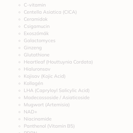
C-vitamin
Centella Asiatica (CICA)
Ceramidok
Csigamucin
Exoszómák
Galactomyces
Ginzeng
Glutathione
Heartleaf (Houttuynia Cordata)
Hialuronsav
Kojisav (Kojic Acid)
Kollagén
LHA (Capryloyl Salicylic Acid)
Madecassoside / Asiaticoside
Mugwort (Artemisia)
NAD+
Niacinamide
Panthenol (Vitamin B5)