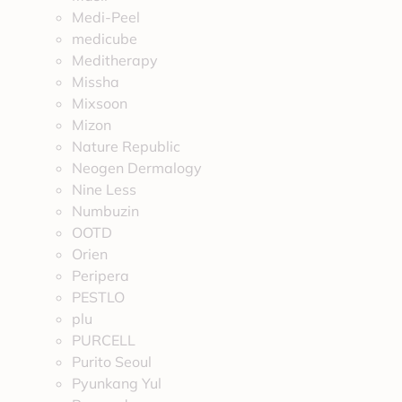
Medi-Peel
medicube
Meditherapy
Missha
Mixsoon
Mizon
Nature Republic
Neogen Dermalogy
Nine Less
Numbuzin
OOTD
Orien
Peripera
PESTLO
plu
PURCELL
Purito Seoul
Pyunkang Yul