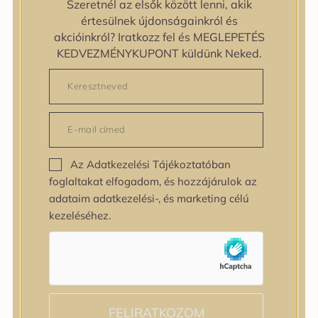
zipiderm
Szeretnél az elsők között lenni, akik
Bőrállapot
értesülnek újdonságainkról és
Bőrállapot
akcióinkról? Iratkozz fel és MEGLEPETÉS
Bőrtípus
KEDVEZMÉNYKUPONT küldünk Neked.
Bőrtípus
Kombinált
Normál
Száraz
Zsíros
Bőrprobléma
Az Adatkezelési Tájékoztatóban
Bőrprobléma
foglaltakat elfogadom, és hozzájárulok az
Bőrpír
adataim adatkezelési-, és marketing célú
Dehidratált bőr
kezeléséhez.
Egyenetlen bőrtextúra
Egyenetlen tónus
Érett bőr
Érzékeny bőr
Fakóság
Feszességvesztés
FELIRATKOZOM