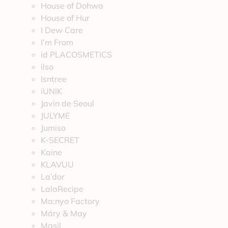
House of Dohwa
House of Hur
I Dew Care
I’m From
id PLACOSMETICS
ilso
Isntree
iUNIK
Javin de Seoul
JULYME
Jumiso
K-SECRET
Kaine
KLAVUU
La’dor
LalaRecipe
Ma:nyo Factory
Máry & May
Masil