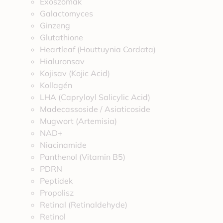
Exoszómák
Galactomyces
Ginzeng
Glutathione
Heartleaf (Houttuynia Cordata)
Hialuronsav
Kojisav (Kojic Acid)
Kollagén
LHA (Capryloyl Salicylic Acid)
Madecassoside / Asiaticoside
Mugwort (Artemisia)
NAD+
Niacinamide
Panthenol (Vitamin B5)
PDRN
Peptidek
Propolisz
Retinal (Retinaldehyde)
Retinol