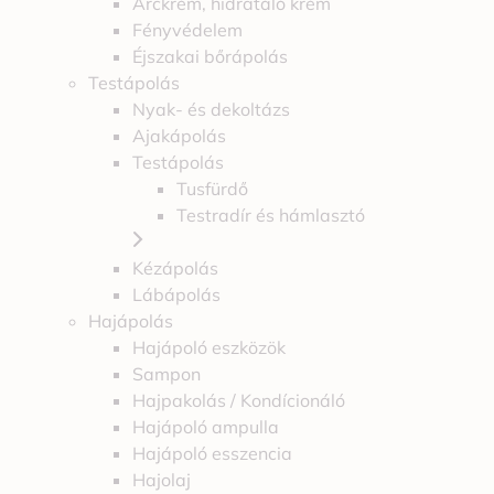
Arckrém, hidratáló krém
Fényvédelem
Éjszakai bőrápolás
Testápolás
Nyak- és dekoltázs
Ajakápolás
Testápolás
Tusfürdő
Testradír és hámlasztó
Kézápolás
Lábápolás
Hajápolás
Hajápoló eszközök
Sampon
Hajpakolás / Kondícionáló
Hajápoló ampulla
Hajápoló esszencia
Hajolaj