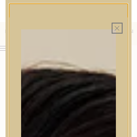
MAGYAR WEBÁRUHÁZ
MINDEN TERMÉK SAJÁT HAZAI RAKTÁRON
INGYENES SZÁLLÍTÁS 19.999 FT FELETT MAGYARORSZÁGRA
KÜLFÖLDRE IS SZÁLLÍTUNK - WE SHIP TO HR, IT, RO, SI
& SK