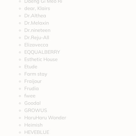
Daeng Gi Meo Ri
dear, Klairs
Dr.Althea
Dr.Melaxin
Dr.nineteen
Dr.Reju-All
Elizavecca
EQQUALBERRY
Esthetic House
Etude
Farm stay
Fraijour
Frudia
fwee
Goodal
GROWUS
HaruHaru Wonder
Heimish
HEVEBLUE