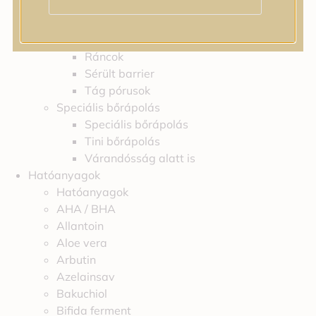
Irritáció
Pigmentfoltok
Problémás bőr
Ráncok
Sérült barrier
Tág pórusok
Speciális bőrápolás
Speciális bőrápolás
Tini bőrápolás
Várandósság alatt is
Hatóanyagok
Hatóanyagok
AHA / BHA
Allantoin
Aloe vera
Arbutin
Azelainsav
Bakuchiol
Bifida ferment