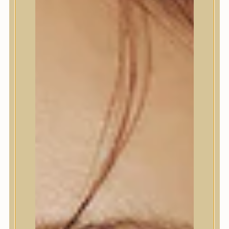
Termékek
Trendi
Bőrápolás
Bőrápolás
Arctisztító
Hámlasztó
Tonik, Tonerpárna, Arcpermet
Esszencia
Szérum, ampulla
Fátyolmaszk, maszk
Szemkörnyékápoló
Szemkörnyékápoló
Szempillaszérum
Arckrém, hidratáló krém
Fényvédelem
Éjszakai bőrápolás
Testápolás
Testápolás
Nyak- és dekoltázs