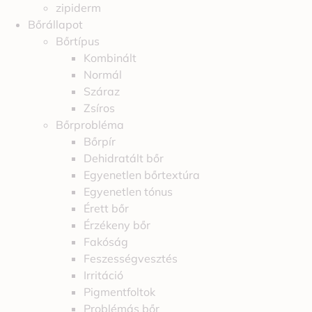
zipiderm
Bőrállapot
Bőrtípus
Kombinált
Normál
Száraz
Zsíros
Bőrprobléma
Bőrpír
Dehidratált bőr
Egyenetlen bőrtextúra
Egyenetlen tónus
Érett bőr
Érzékeny bőr
Fakóság
Feszességvesztés
Irritáció
Pigmentfoltok
Problémás bőr