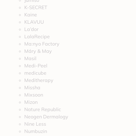
Jumiso
K-SECRET
Kaine
KLAVUU
La’dor
LalaRecipe
Ma:nyo Factory
Máry & May
Masil
Medi-Peel
medicube
Meditherapy
Missha
Mixsoon
Mizon
Nature Republic
Neogen Dermalogy
Nine Less
Numbuzin