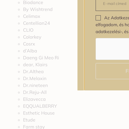
Biodance
By Wishtrend
Celimax
Az Adatkeze
Centellian24
elfogadom, és h
CLIO
adatkezelési-, é
Colorkey
Cosrx
d’Alba
Daeng Gi Meo Ri
dear, Klairs
F
Dr.Althea
Dr.Melaxin
Dr.nineteen
Dr.Reju-All
Elizavecca
EQQUALBERRY
Esthetic House
Etude
Farm stay