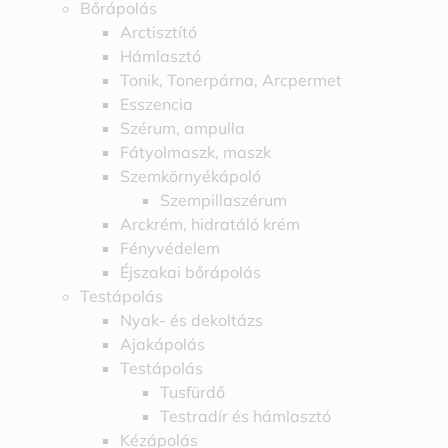
Bőrápolás
Arctisztító
Hámlasztó
Tonik, Tonerpárna, Arcpermet
Esszencia
Szérum, ampulla
Fátyolmaszk, maszk
Szemkörnyékápoló
Szempillaszérum
Arckrém, hidratáló krém
Fényvédelem
Éjszakai bőrápolás
Testápolás
Nyak- és dekoltázs
Ajakápolás
Testápolás
Tusfürdő
Testradír és hámlasztó
Kézápolás