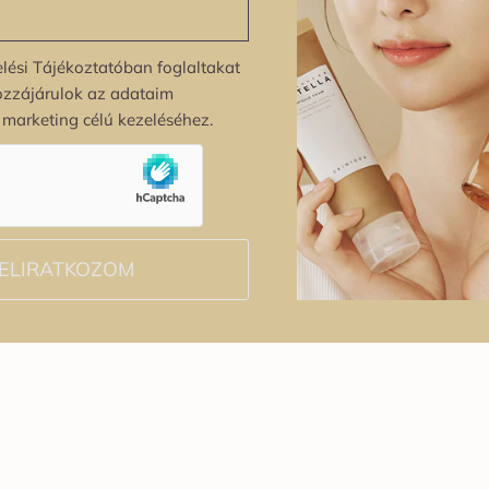
lési Tájékoztatóban foglaltakat
ozzájárulok az adataim
s marketing célú kezeléséhez.
ELIRATKOZOM