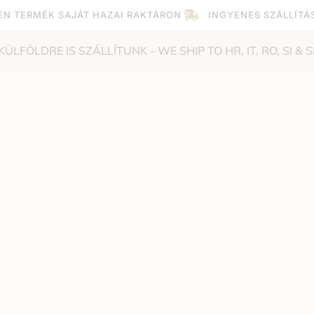
EN TERMÉK SAJÁT HAZAI RAKTÁRON
INGYENES SZÁLLÍTÁ
KÜLFÖLDRE IS SZÁLLÍTUNK - WE SHIP TO HR, IT, RO, SI & S