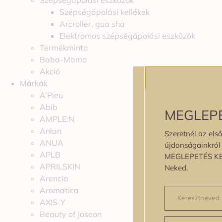
Szépségápolási eszközök
Szépségápolási kellékek
Arcroller, gua sha
Elektromos szépségápolási eszközök
Termékminta
Baba-Mama
Akció
Márkák
A’Pieu
Abib
MEGLEP
AMPLE:N
Anlan
Szeretnél az első
ANUA
újdonságainkról é
APLB
MEGLEPETÉS K
APRILSKIN
Neked.
Arencia
Aromatica
AXIS-Y
Beauty of Joseon