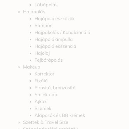
Lábápolás
Hajápolás
Hajápoló eszközök
Sampon
Hajpakolás / Kondícionáló
Hajápoló ampulla
Hajápoló esszencia
Hajolaj
Fejbőrápolás
Makeup
Korrektor
Fixáló
Pirosító, bronzosító
Sminkalap
Ajkak
Szemek
Alapozók és BB krémek
Szettek & Travel Size