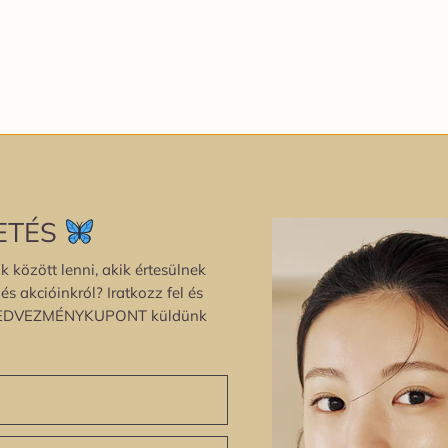
ETÉS
k között lenni, akik értesülnek
s akcióinkról? Iratkozz fel és
EDVEZMÉNYKUPONT küldünk