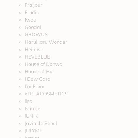
Fraijour
Frudia
fwee
Goodal
GROWUS
HaruHaru Wonder
Heimish
HEVEBLUE
House of Dohwa
House of Hur
I Dew Care
I’m From
id PLACOSMETICS
ilso
Isntree
iUNIK
Javin de Seoul
JULYME