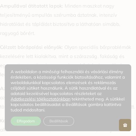
Ampullával átitatott lapok:
Minden maszkot nagy
teljesítményű ampullás szérumba áztatnak, intenzív
hidratálást és táplálást biztosítva a láthatóan simább,
ragyogó bőrért.
Célzott bőrápolási előnyök:
Olyan speciális bőrproblémák
kezelésére lett kialakítva, mint a szárazság, fakóság és
egyenetlen textúra, így megadva a bőrödnek a szükséges
A weboldalon a minőségi felhasználói és vásárlási élmény
lendületet.
érdekében, a közösségi funkciók biztosításához, valamint a
weboldalunkkal kapcsolatos elemzések és reklámozás
céljából sütiket használunk. A sütik használatával és az
Azonnali eredmények:
Már egyetlen használat után
adataid kezelésével kapcsolatos részleteket az
azonnali ragyogást és revitalizált megjelenést biztosít, így
Adatkezelési tájékoztatónkban
tekintheted meg. A sütikkel
kapcsolatos beállításaidat a Beállítások gombra kattintva
tökéletes a bőr előkészítésére egy különleges alkalom előtt.
tudod módosítani.
Kényelmes és könnyen használható:
Egyszerűen
Elfogadom
Beállítások
alkalmazható otthoni SPA-szerű kezelésre, amely