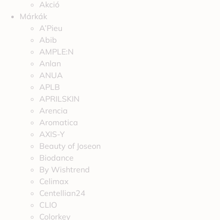
Akció
Márkák
A’Pieu
Abib
AMPLE:N
Anlan
ANUA
APLB
APRILSKIN
Arencia
Aromatica
AXIS-Y
Beauty of Joseon
Biodance
By Wishtrend
Celimax
Centellian24
CLIO
Colorkey