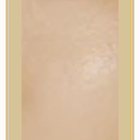
Szépségápolási eszközök
Szépségápolási kellékek
Arcroller, gua sha
Elektromos szépségápolási eszközök
Termékminta
Baba-Mama
Akció
Márkák
A’Pieu
Abib
AMPLE:N
Anlan
ANUA
APLB
APRILSKIN
Arencia
Aromatica
AXIS-Y