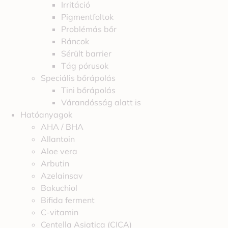
Irritáció
Pigmentfoltok
Problémás bőr
Ráncok
Sérült barrier
Tág pórusok
Speciális bőrápolás
Tini bőrápolás
Várandósság alatt is
Hatóanyagok
AHA / BHA
Allantoin
Aloe vera
Arbutin
Azelainsav
Bakuchiol
Bifida ferment
C-vitamin
Centella Asiatica (CICA)