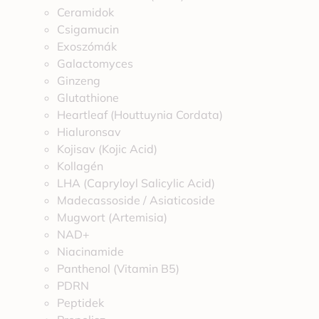
Ceramidok
Csigamucin
Exoszómák
Galactomyces
Ginzeng
Glutathione
Heartleaf (Houttuynia Cordata)
Hialuronsav
Kojisav (Kojic Acid)
Kollagén
LHA (Capryloyl Salicylic Acid)
Madecassoside / Asiaticoside
Mugwort (Artemisia)
NAD+
Niacinamide
Panthenol (Vitamin B5)
PDRN
Peptidek