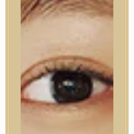
Kézápolás
Lábápolás
Hajápolás
Hajápoló eszközök
Sampon
Hajpakolás / Kondícionáló
Hajápoló ampulla
Hajápoló esszencia
Hajolaj
Fejbőrápolás
Makeup
Korrektor
Fixáló
Pirosító, bronzosító
Sminkalap
Ajkak
Szemek
Alapozók és BB krémek
Szettek & Travel Size