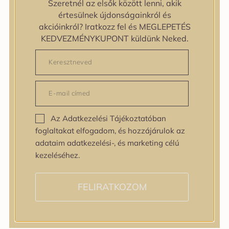
Szeretnél az elsők között lenni, akik
Egyenetlen bőrtextúra
értesülnek újdonságainkról és
Egyenetlen tónus
akcióinkról? Iratkozz fel és MEGLEPETÉS
Érett bőr
KEDVEZMÉNYKUPONT küldünk Neked.
Érzékeny bőr
Fakóság
Feszességvesztés
Irritáció
Pigmentfoltok
Problémás bőr
Az Adatkezelési Tájékoztatóban
Ráncok
foglaltakat elfogadom, és hozzájárulok az
Sérült barrier
adataim adatkezelési-, és marketing célú
Tág pórusok
kezeléséhez.
Speciális bőrápolás
Tini bőrápolás
Várandósság alatt is
FELIRATKOZOM
Hatóanyagok
AHA / BHA
Allantoin