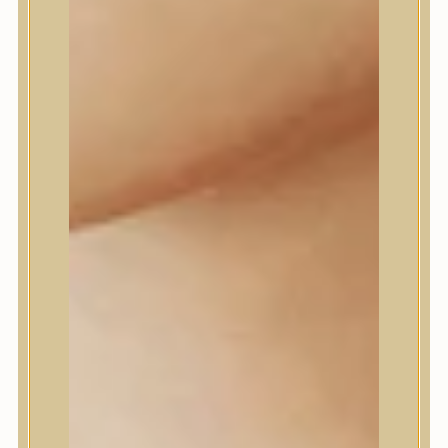
Farm stay
Fraijour
Frudia
fwee
Goodal
GROWUS
HaruHaru Wonder
Heimish
HEVEBLUE
House of Dohwa
House of Hur
I Dew Care
I’m From
id PLACOSMETICS
ilso
Isntree
iUNIK
Javin de Seoul
JULYME