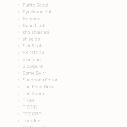
Purito Seoul
Pyunkang Yul
Romand
Round Lab
shaishaishai
shiseido
Skin&Lab
SKIN1004
Skinfood
Slowpure
Some By Mi
Sungboon Editor
The Plant Base
The Saem
TIAM
TIRTIR
TOCOBO
Torriden