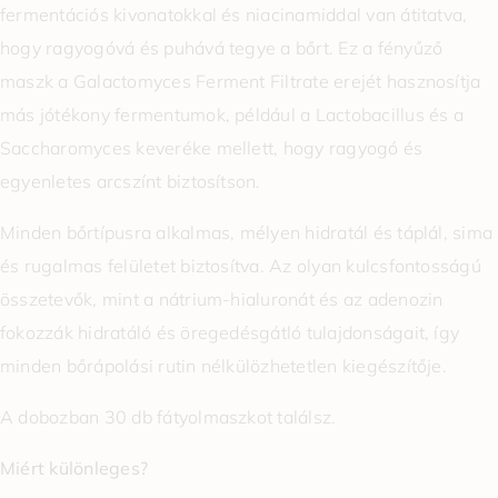
fermentációs kivonatokkal és niacinamiddal van átitatva,
hogy ragyogóvá és puhává tegye a bőrt. Ez a fényűző
maszk a Galactomyces Ferment Filtrate erejét hasznosítja
más jótékony fermentumok, például a Lactobacillus és a
Saccharomyces keveréke mellett, hogy ragyogó és
egyenletes arcszínt biztosítson.
Minden bőrtípusra alkalmas, mélyen hidratál és táplál, sima
és rugalmas felületet biztosítva. Az olyan kulcsfontosságú
összetevők, mint a nátrium-hialuronát és az adenozin
fokozzák hidratáló és öregedésgátló tulajdonságait, így
minden bőrápolási rutin nélkülözhetetlen kiegészítője.
A dobozban 30 db fátyolmaszkot találsz.
Miért különleges?