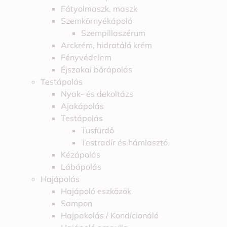
Fátyolmaszk, maszk
Szemkörnyékápoló
Szempillaszérum
Arckrém, hidratáló krém
Fényvédelem
Éjszakai bőrápolás
Testápolás
Nyak- és dekoltázs
Ajakápolás
Testápolás
Tusfürdő
Testradír és hámlasztó
Kézápolás
Lábápolás
Hajápolás
Hajápoló eszközök
Sampon
Hajpakolás / Kondícionáló