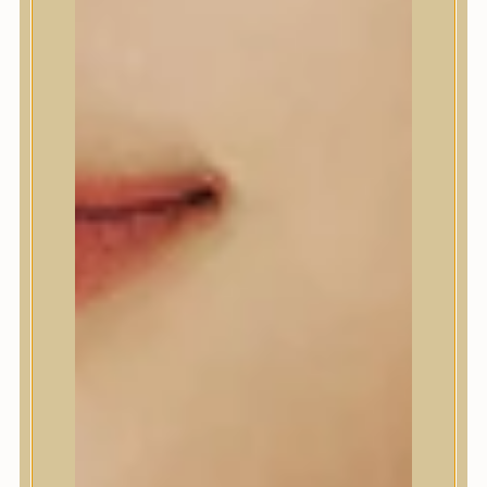
Beauty of Joseon
Biodance
By Wishtrend
Celimax
Centellian24
CLIO
Colorkey
Cosrx
d’Alba
Daeng Gi Meo Ri
dear, Klairs
Dr.Althea
Dr.Melaxin
Dr.nineteen
Dr.Reju-All
Elizavecca
EQQUALBERRY
Esthetic House
Etude