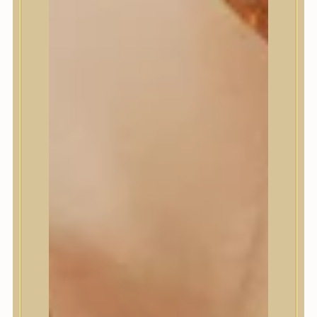
Numbuzin
OOTD
Orien
Peripera
PESTLO
plu
PURCELL
Purito Seoul
Pyunkang Yul
Romand
Round Lab
shaishaishai
shiseido
Skin&Lab
SKIN1004
Skinfood
Slowpure
Some By Mi
Sungboon Editor