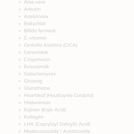
Aloe vera
Arbutin
Azelainsav
Bakuchiol
Bifida ferment
C-vitamin
Centella Asiatica (CICA)
Ceramidok
Csigamucin
Exoszómák
Galactomyces
Ginzeng
Glutathione
Heartleaf (Houttuynia Cordata)
Hialuronsav
Kojisav (Kojic Acid)
Kollagén
LHA (Capryloyl Salicylic Acid)
Madecassoside / Asiaticoside