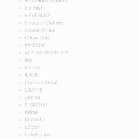
HaruHaru Wonder
Heimish
HEVEBLUE
House of Dohwa
House of Hur
I Dew Care
I’m From
id PLACOSMETICS
ilso
Isntree
iUNIK
Javin de Seoul
JULYME
Jumiso
K-SECRET
Kaine
KLAVUU
La’dor
LalaRecipe