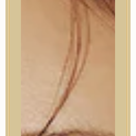
Trendi
Bőrápolás
Arctisztító
Hámlasztó
Tonik, Tonerpárna, Arcpermet
Esszencia
Szérum, ampulla
Fátyolmaszk, maszk
Szemkörnyékápoló
Szempillaszérum
Arckrém, hidratáló krém
Fényvédelem
Éjszakai bőrápolás
Testápolás
Nyak- és dekoltázs
Ajakápolás
Testápolás
Tusfürdő
Testradír és hámlasztó