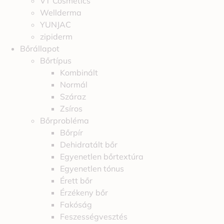
VT Cosmetics
Wellderma
YUNJAC
zipiderm
Bőrállapot
Bőrtípus
Kombinált
Normál
Száraz
Zsíros
Bőrprobléma
Bőrpír
Dehidratált bőr
Egyenetlen bőrtextúra
Egyenetlen tónus
Érett bőr
Érzékeny bőr
Fakóság
Feszességvesztés