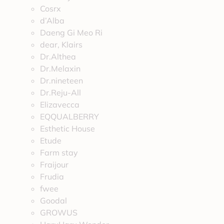
Cosrx
d’Alba
Daeng Gi Meo Ri
dear, Klairs
Dr.Althea
Dr.Melaxin
Dr.nineteen
Dr.Reju-All
Elizavecca
EQQUALBERRY
Esthetic House
Etude
Farm stay
Fraijour
Frudia
fwee
Goodal
GROWUS