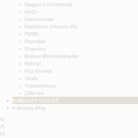
Mugwort (Artemisia)
NAD+
Niacinamide
Panthenol (Vitamin B5)
PDRN
Peptidek
Propolisz
Retinal (Retinaldehyde)
Retinol
Rizs kivonat
Teafa
Tranexámsav
Zöld tea
K-BEAUTY OUTLET
K-Beauty Blog