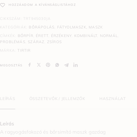
HOZZÁADOM A KÍVÁNSÁGLISTÁHOZ
CIKKSZÁM:
TRT945030JA
KATEGÓRIÁK:
BŐRÁPOLÁS
,
FÁTYOLMASZK, MASZK
CÍMKÉK:
BŐRPÍR
,
ÉRETT
,
ÉRZÉKENY
,
KOMBINÁLT
,
NORMÁL
,
PROBLÉMÁS
,
SZÁRAZ
,
ZSÍROS
MÁRKA:
TIRTIR
MEGOSZTÁS
LEÍRÁS
ÖSSZETEVŐK / JELLEMZŐK
HASZNÁLAT
Leírás
A ragyogásfokozó és bőrsimító maszk gazdag