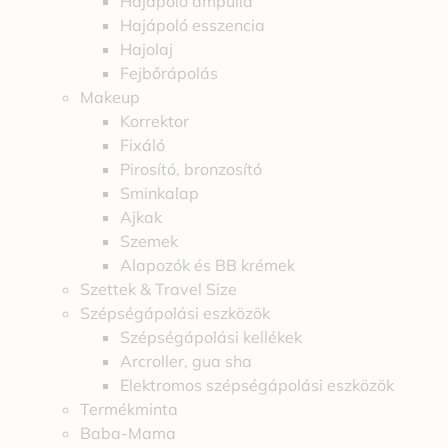
Hajápoló ampulla
Hajápoló esszencia
Hajolaj
Fejbőrápolás
Makeup
Korrektor
Fixáló
Pirosító, bronzosító
Sminkalap
Ajkak
Szemek
Alapozók és BB krémek
Szettek & Travel Size
Szépségápolási eszközök
Szépségápolási kellékek
Arcroller, gua sha
Elektromos szépségápolási eszközök
Termékminta
Baba-Mama