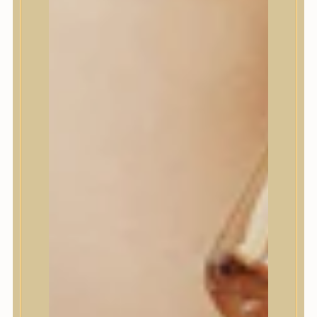
Jumiso
K-SECRET
Kaine
KLAVUU
La’dor
LalaRecipe
Ma:nyo Factory
Máry & May
Masil
Medi-Peel
medicube
Meditherapy
Missha
Mixsoon
Mizon
Nature Republic
Neogen Dermalogy
Nine Less