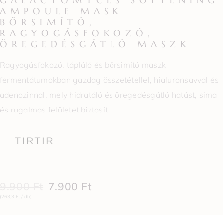
GALACTOMYCES SOFTENING
AMPOULE MASK
BŐRSIMÍTÓ,
RAGYOGÁSFOKOZÓ,
ÖREGEDÉSGÁTLÓ MASZK
Ragyogásfokozó, tápláló és bőrsimító maszk
fermentátumokban gazdag összetétellel, hialuronsavval és
adenozinnal, mely hidratáló és öregedésgátló hatást, sima
és rugalmas felületet biztosít.
9.900
Ft
7.900
Ft
(263,3 Ft / db)