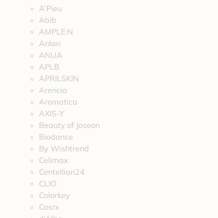
A’Pieu
Abib
AMPLE:N
Anlan
ANUA
APLB
APRILSKIN
Arencia
Aromatica
AXIS-Y
Beauty of Joseon
Biodance
By Wishtrend
Celimax
Centellian24
CLIO
Colorkey
Cosrx