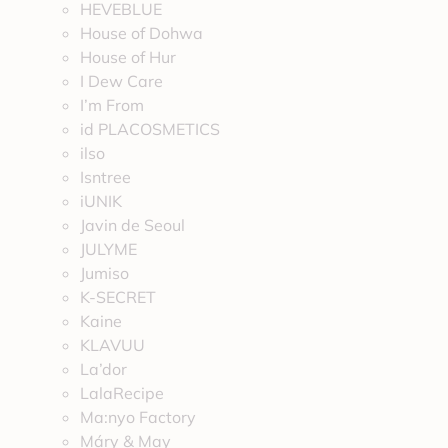
HEVEBLUE
House of Dohwa
House of Hur
I Dew Care
I’m From
id PLACOSMETICS
ilso
Isntree
iUNIK
Javin de Seoul
JULYME
Jumiso
K-SECRET
Kaine
KLAVUU
La’dor
LalaRecipe
Ma:nyo Factory
Máry & May