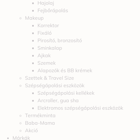
Hajolaj
Fejbőrápolás
Makeup
Korrektor
Fixáló
Pirosító, bronzosító
Sminkalap
Ajkak
Szemek
Alapozók és BB krémek
Szettek & Travel Size
Szépségápolási eszközök
Szépségápolási kellékek
Arcroller, gua sha
Elektromos szépségápolási eszközök
Termékminta
Baba-Mama
Akció
Márkák