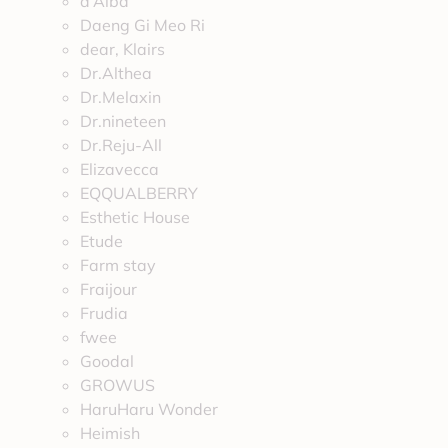
d’Alba
Daeng Gi Meo Ri
dear, Klairs
Dr.Althea
Dr.Melaxin
Dr.nineteen
Dr.Reju-All
Elizavecca
EQQUALBERRY
Esthetic House
Etude
Farm stay
Fraijour
Frudia
fwee
Goodal
GROWUS
HaruHaru Wonder
Heimish