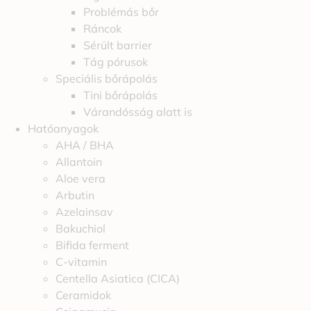
Problémás bőr
Ráncok
Sérült barrier
Tág pórusok
Speciális bőrápolás
Tini bőrápolás
Várandósság alatt is
Hatóanyagok
AHA / BHA
Allantoin
Aloe vera
Arbutin
Azelainsav
Bakuchiol
Bifida ferment
C-vitamin
Centella Asiatica (CICA)
Ceramidok