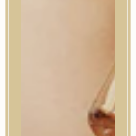
House of Dohwa
House of Hur
I Dew Care
I’m From
id PLACOSMETICS
ilso
Isntree
iUNIK
Javin de Seoul
JULYME
Jumiso
K-SECRET
Kaine
KLAVUU
La’dor
LalaRecipe
Ma:nyo Factory
Máry & May