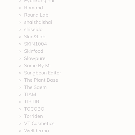
Pyunkang Yul
Romand
Round Lab
shaishaishai
shiseido
Skin&Lab
SKIN1004
Skinfood
Slowpure
Some By Mi
Sungboon Editor
The Plant Base
The Saem
TIAM
TIRTIR
TOCOBO
Torriden
VT Cosmetics
Wellderma