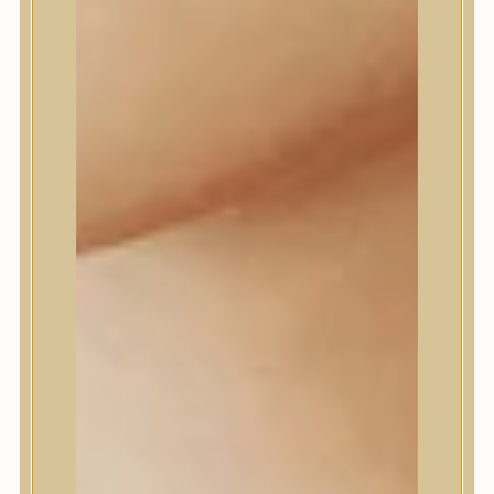
Daeng Gi Meo Ri
dear, Klairs
Dr.Althea
Dr.Melaxin
Dr.nineteen
Dr.Reju-All
Elizavecca
EQQUALBERRY
Esthetic House
Etude
Farm stay
Fraijour
Frudia
fwee
Goodal
GROWUS
HaruHaru Wonder
Heimish
HEVEBLUE