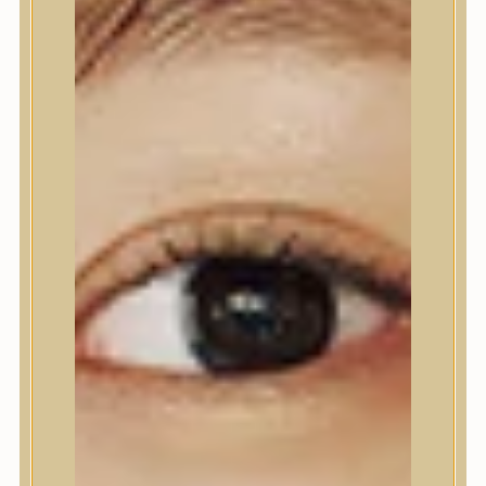
Nyak- és dekoltázs
Ajakápolás
Testápolás
Testápolás
Tusfürdő
Testradír és hámlasztó
Kézápolás
Lábápolás
Hajápolás
Hajápolás
Hajápoló eszközök
Sampon
Hajpakolás / Kondícionáló
Hajápoló ampulla
Hajápoló esszencia
Hajolaj
Fejbőrápolás
Makeup
Makeup