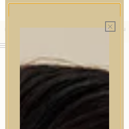
MAGYAR WEBÁRUHÁZ
MINDEN TERMÉK SAJÁT HAZAI RAKTÁRON
INGYENES SZÁLLÍTÁS 19.999 FT FELETT MAGYARORSZÁGRA
KÜLFÖLDRE IS SZÁLLÍTUNK - WE SHIP TO HR, IT, RO, SI
& SK