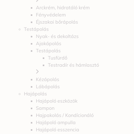
Arckrém, hidratáló krém
Fényvédelem
Éjszakai bőrápolás
Testápolás
Nyak- és dekoltázs
Ajakápolás
Testápolás
Tusfürdő
Testradír és hámlasztó
Kézápolás
Lábápolás
Hajápolás
Hajápoló eszközök
Sampon
Hajpakolás / Kondícionáló
Hajápoló ampulla
Hajápoló esszencia