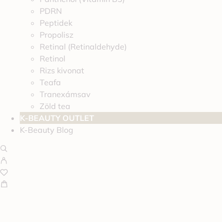
PDRN
Peptidek
Propolisz
Retinal (Retinaldehyde)
Retinol
Rizs kivonat
Teafa
Tranexámsav
Zöld tea
K-BEAUTY OUTLET
K-Beauty Blog