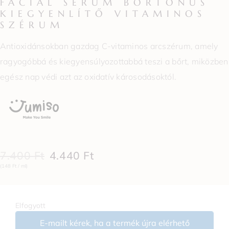
FACIAL SERUM BŐRTÓNUS
KIEGYENLÍTŐ VITAMINOS
SZÉRUM
Antioxidánsokban gazdag C-vitaminos arcszérum, amely
ragyogóbbá és kiegyensúlyozottabbá teszi a bőrt, miközben
egész nap védi azt az oxidatív károsodásoktól.
7.400
Ft
4.440
Ft
(148 Ft / ml)
Elfogyott
E-mailt kérek, ha a termék újra elérhető