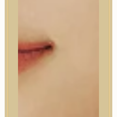
A’Pieu
Abib
AMPLE:N
Anlan
ANUA
APLB
APRILSKIN
Arencia
Aromatica
AXIS-Y
Beauty of Joseon
Biodance
By Wishtrend
Celimax
Centellian24
CLIO
Colorkey
Cosrx
d’Alba