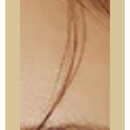
Termékek
Termékek
Trendi
Bőrápolás
Bőrápolás
Arctisztító
Hámlasztó
Tonik, Tonerpárna, Arcpermet
Esszencia
Szérum, ampulla
Fátyolmaszk, maszk
Szemkörnyékápoló
Szemkörnyékápoló
Szempillaszérum
Arckrém, hidratáló krém
Fényvédelem
Éjszakai bőrápolás
Testápolás
Testápolás