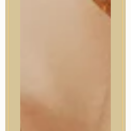
Masil
Medi-Peel
medicube
Meditherapy
Missha
Mixsoon
Mizon
Nature Republic
Neogen Dermalogy
Nine Less
Numbuzin
OOTD
Orien
Peripera
PESTLO
plu
PURCELL
Purito Seoul
Pyunkang Yul