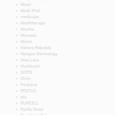
Masil
Medi-Peel
medicube
Meditherapy
Missha
Mixsoon
Mizon
Nature Republic
Neogen Dermalogy
Nine Less
Numbuzin
OOTD
Orien
Peripera
PESTLO
plu
PURCELL
Purito Seoul