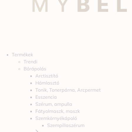
Termékek
Trendi
Bőrápolás
Arctisztító
Hámlasztó
Tonik, Tonerpárna, Arcpermet
Esszencia
Szérum, ampulla
Fátyolmaszk, maszk
Szemkörnyékápoló
Szempillaszérum