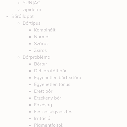
YUNJAC
zipiderm
Bőrállapot
Bőrtípus
Kombinált
Normál
Száraz
Zsíros
Bőrprobléma
Bőrpír
Dehidratált bőr
Egyenetlen bőrtextúra
Egyenetlen tónus
Érett bőr
Érzékeny bőr
Fakóság
Feszességvesztés
Irritáció
Pigmentfoltok