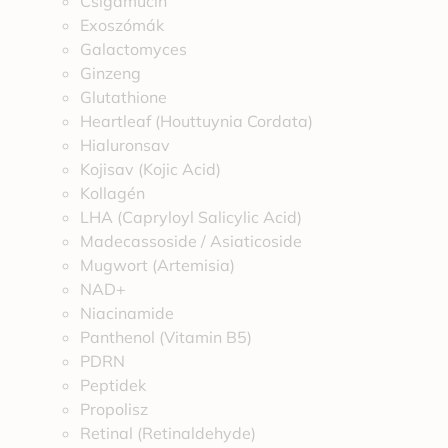
Csigamucin
Exoszómák
Galactomyces
Ginzeng
Glutathione
Heartleaf (Houttuynia Cordata)
Hialuronsav
Kojisav (Kojic Acid)
Kollagén
LHA (Capryloyl Salicylic Acid)
Madecassoside / Asiaticoside
Mugwort (Artemisia)
NAD+
Niacinamide
Panthenol (Vitamin B5)
PDRN
Peptidek
Propolisz
Retinal (Retinaldehyde)