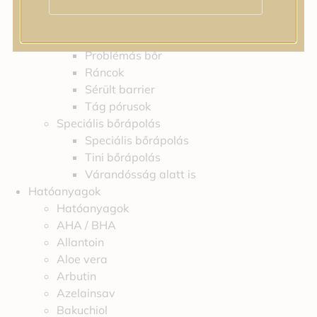
Feszességvesztés
Irritáció
Pigmentfoltok
Problémás bőr
Ráncok
Sérült barrier
Tág pórusok
Speciális bőrápolás
Speciális bőrápolás
Tini bőrápolás
Várandósság alatt is
Hatóanyagok
Hatóanyagok
AHA / BHA
Allantoin
Aloe vera
Arbutin
Azelainsav
Bakuchiol