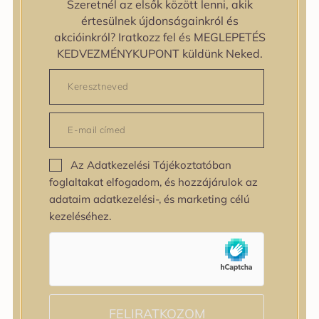
Szeretnél az elsők között lenni, akik
zipiderm
értesülnek újdonságainkról és
Bőrállapot
akcióinkról? Iratkozz fel és MEGLEPETÉS
Bőrállapot
KEDVEZMÉNYKUPONT küldünk Neked.
Bőrtípus
Bőrtípus
Kombinált
Normál
Száraz
Zsíros
Az Adatkezelési Tájékoztatóban
Bőrprobléma
foglaltakat elfogadom, és hozzájárulok az
Bőrprobléma
adataim adatkezelési-, és marketing célú
Bőrpír
kezeléséhez.
Dehidratált bőr
Egyenetlen bőrtextúra
Egyenetlen tónus
Érett bőr
Érzékeny bőr
Fakóság
FELIRATKOZOM