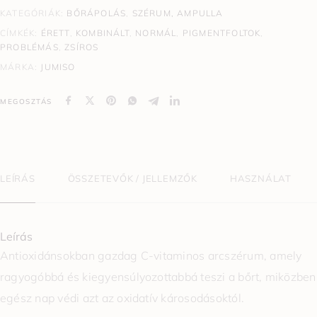
KATEGÓRIÁK:
BŐRÁPOLÁS
,
SZÉRUM, AMPULLA
CÍMKÉK:
ÉRETT
,
KOMBINÁLT
,
NORMÁL
,
PIGMENTFOLTOK
,
PROBLÉMÁS
,
ZSÍROS
MÁRKA:
JUMISO
MEGOSZTÁS
LEÍRÁS
ÖSSZETEVŐK / JELLEMZŐK
HASZNÁLAT
Leírás
Antioxidánsokban gazdag C-vitaminos arcszérum, amely
ragyogóbbá és kiegyensúlyozottabbá teszi a bőrt, miközben
egész nap védi azt az oxidatív károsodásoktól.