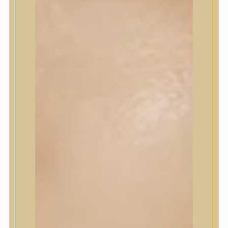
Korrektor
Fixáló
Pirosító, bronzosító
Sminkalap
Ajkak
Szemek
Alapozók és BB krémek
Szettek & Travel Size
Szépségápolási eszközök
Szépségápolási eszközök
Szépségápolási kellékek
Arcroller, gua sha
Elektromos szépségápolási eszközök
Termékminta
Baba-Mama
Akció
Márkák
Márkák