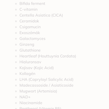
Bifida ferment
C-vitamin
Centella Asiatica (CICA)
Ceramidok
Csigamucin
Exoszómák
Galactomyces
Ginzeng
Glutathione
Heartleaf (Houttuynia Cordata)
Hialuronsav
Kojisav (Kojic Acid)
Kollagén
LHA (Capryloyl Salicylic Acid)
Madecassoside / Asiaticoside
Mugwort (Artemisia)
NAD+
Niacinamide
Panthenol (Vitamin B5)