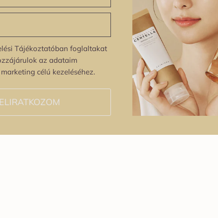
lési Tájékoztatóban foglaltakat
ozzájárulok az adataim
s marketing célú kezeléséhez.
ELIRATKOZOM