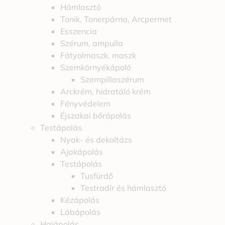
Hámlasztó
Tonik, Tonerpárna, Arcpermet
Esszencia
Szérum, ampulla
Fátyolmaszk, maszk
Szemkörnyékápoló
Szempillaszérum
Arckrém, hidratáló krém
Fényvédelem
Éjszakai bőrápolás
Testápolás
Nyak- és dekoltázs
Ajakápolás
Testápolás
Tusfürdő
Testradír és hámlasztó
Kézápolás
Lábápolás
Hajápolás