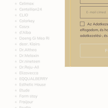
Celimax
Centellian24
CLIO
Colorkey
Az Adatkeze
Cosrx
elfogadom, és h
d’Alba
adatkezelési-, é
Daeng Gi Meo Ri
dear, Klairs
Dr.Althea
F
Dr.Melaxin
Dr.nineteen
Dr.Reju-All
Elizavecca
EQQUALBERRY
Esthetic House
Etude
Farm stay
Fraijour
Frudia