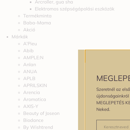
Arcroller, gua sha
Elektromos szépségápolási eszközök
Termékminta
Baba-Mama
Akció
Márkák
A’Pieu
Abib
AMPLE:N
Anlan
ANUA
MEGLEP
APLB
APRILSKIN
Szeretnél az első
Arencia
újdonságainkról é
Aromatica
MEGLEPETÉS K
AXIS-Y
Neked.
Beauty of Joseon
Biodance
By Wishtrend