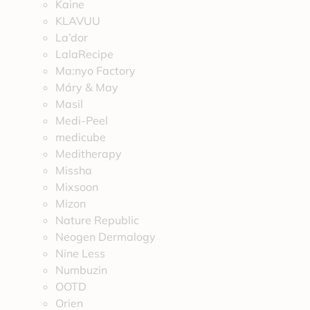
Kaine
KLAVUU
La’dor
LalaRecipe
Ma:nyo Factory
Máry & May
Masil
Medi-Peel
medicube
Meditherapy
Missha
Mixsoon
Mizon
Nature Republic
Neogen Dermalogy
Nine Less
Numbuzin
OOTD
Orien