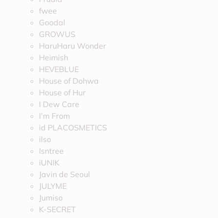
fwee
Goodal
GROWUS
HaruHaru Wonder
Heimish
HEVEBLUE
House of Dohwa
House of Hur
I Dew Care
I’m From
id PLACOSMETICS
ilso
Isntree
iUNIK
Javin de Seoul
JULYME
Jumiso
K-SECRET