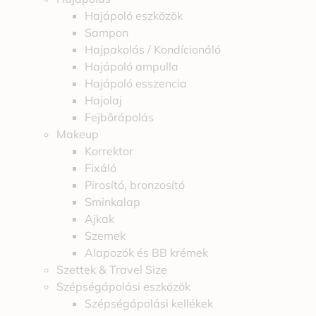
Hajápoló eszközök
Sampon
Hajpakolás / Kondícionáló
Hajápoló ampulla
Hajápoló esszencia
Hajolaj
Fejbőrápolás
Makeup
Korrektor
Fixáló
Pirosító, bronzosító
Sminkalap
Ajkak
Szemek
Alapozók és BB krémek
Szettek & Travel Size
Szépségápolási eszközök
Szépségápolási kellékek