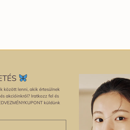
ETÉS
k között lenni, akik értesülnek
s akcióinkról? Iratkozz fel és
EDVEZMÉNYKUPONT küldünk