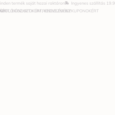
inden termék saját hazai raktáron
Ingyenes szállítás 19.
JÁPOLÓ KOZMETIKUM RENDELÉSHEZ
OKÉRT, BÓNUSZOKÉRT, KEDVEZMÉNYKUPONOKÉRT
 SK