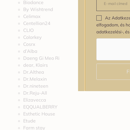
Biodance
By Wishtrend
Celimax
Az Adatkeze
Centellian24
elfogadom, és h
CLIO
adatkezelési-, é
Colorkey
Cosrx
d’Alba
Daeng Gi Meo Ri
dear, Klairs
F
Dr.Althea
Dr.Melaxin
Dr.nineteen
Dr.Reju-All
Elizavecca
EQQUALBERRY
Esthetic House
Etude
Farm stay