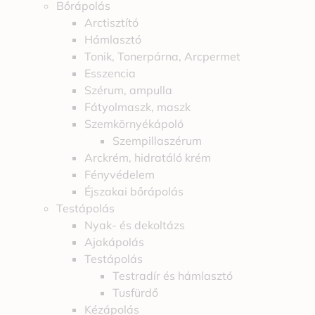
Bőrápolás
Arctisztító
Hámlasztó
Tonik, Tonerpárna, Arcpermet
Esszencia
Szérum, ampulla
Fátyolmaszk, maszk
Szemkörnyékápoló
Szempillaszérum
Arckrém, hidratáló krém
Fényvédelem
Éjszakai bőrápolás
Testápolás
Nyak- és dekoltázs
Ajakápolás
Testápolás
Testradír és hámlasztó
Tusfürdő
Kézápolás