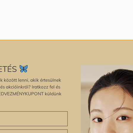
ETÉS
k között lenni, akik értesülnek
s akcióinkról? Iratkozz fel és
EDVEZMÉNYKUPONT küldünk