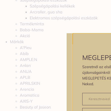
Szépségápolási eszközök
Szépségápolási kellékek
Arcroller, gua sha
Elektromos szépségápolási eszközök
Termékminta
Baba-Mama
Akció
Márkák
A’Pieu
Abib
MEGLEP
AMPLE:N
Anlan
Szeretnél az első
ANUA
újdonságainkról é
APLB
MEGLEPETÉS K
APRILSKIN
Neked.
Arencia
Aromatica
AXIS-Y
Beauty of Joseon