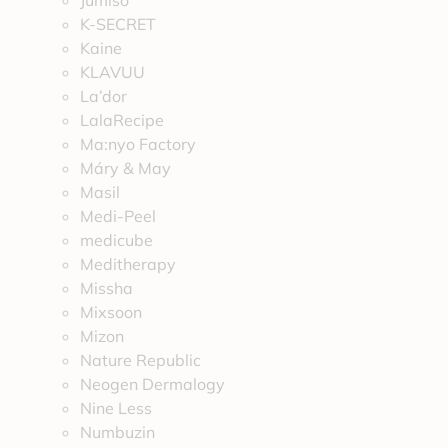
Jumiso
K-SECRET
Kaine
KLAVUU
La’dor
LalaRecipe
Ma:nyo Factory
Máry & May
Masil
Medi-Peel
medicube
Meditherapy
Missha
Mixsoon
Mizon
Nature Republic
Neogen Dermalogy
Nine Less
Numbuzin