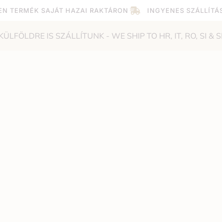
EN TERMÉK SAJÁT HAZAI RAKTÁRON
INGYENES SZÁLLÍTÁ
KÜLFÖLDRE IS SZÁLLÍTUNK - WE SHIP TO HR, IT, RO, SI & S