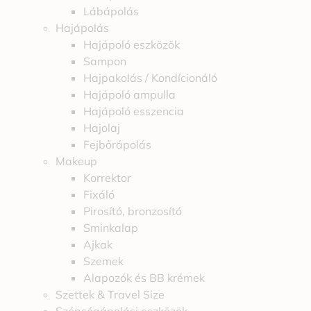
Lábápolás
Hajápolás
Hajápoló eszközök
Sampon
Hajpakolás / Kondícionáló
Hajápoló ampulla
Hajápoló esszencia
Hajolaj
Fejbőrápolás
Makeup
Korrektor
Fixáló
Pirosító, bronzosító
Sminkalap
Ajkak
Szemek
Alapozók és BB krémek
Szettek & Travel Size