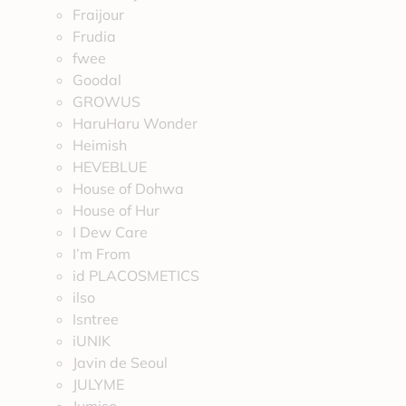
Fraijour
Frudia
fwee
Goodal
GROWUS
HaruHaru Wonder
Heimish
HEVEBLUE
House of Dohwa
House of Hur
I Dew Care
I’m From
id PLACOSMETICS
ilso
Isntree
iUNIK
Javin de Seoul
JULYME