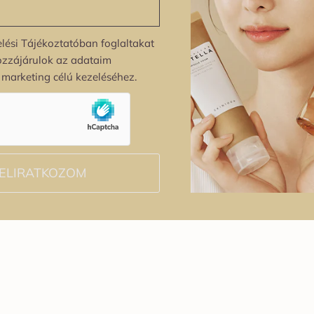
lési Tájékoztatóban foglaltakat
ozzájárulok az adataim
s marketing célú kezeléséhez.
ELIRATKOZOM